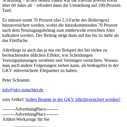
Scheidung − in den beiden Fällen war die Ehefrau jeweils etwas
über 60 Jahre alt − erfordert dann die Umstellung auf 100-Prozent-
Tarif.
Es müssen somit 70 Prozent (das 2,3-Fache des Bisherigen)
hinzuversichert werden, wobei die hinzukommenden 70 Prozent
nach dem Neuzugangsbeitrag zum mittlerweile erreichten Alter
kalkuliert werden. Der Beitrag steigt dann auf das bis zu mehr als
das Fünffache.
Allerdings ist auch das ja nur ein Beispiel des bei vielen zu
beobachtenden üblichen Effekts, wie Scheidungen
Vorsorgeplanungen zerstören und Vermögen vernichten. Woraus
man auch andere Folgerungen ziehen kann, als beitragsfrei in der
GKV mitversicherte Ehepartner zu haben.
Peter Schramm
info@pkv-gutachter.de
zum Artikel:
Sollen Beamte in der GKV pflichtversichert werden?
---------AdvertisingPlace---------
---------AdvertisingPlace---------
Artikel-Werkzeuge für Sie