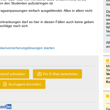
Ih
von den Studenten aufzubringen ist.
da
agsanpassungen einfach ausgeblendet. Alles in allem nicht
Di
Hi
we
rankungen darf es hier in diesen Fällen auch keine geben.
de
fschläge nach sich.
Wi
Ve
re
Al
a
ankenversicherungslösungen starten
WERB
Mi
Si
rbrief schreiben
Per E-Mail weiterleiten
Ve
un
Ko
Suchagent einrichten
WERB
Ge