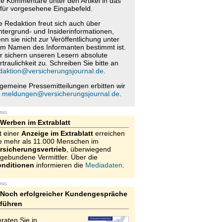
re Kommentare unter den Artikel in das
für vorgesehene Eingabefeld.
e Redaktion freut sich auch über
ntergrund- und Insiderinformationen,
nn sie nicht zur Veröffentlichung unter
m Namen des Informanten bestimmt ist.
r sichern unseren Lesern absolute
rtraulichkeit zu. Schreiben Sie bitte an
daktion@versicherungsjournal.de
.
lgemeine Pressemitteilungen erbitten wir
n
meldungen@versicherungsjournal.de
.
UNG
Werben im Extrablatt
t einer
Anzeige im Extrablatt
erreichen
e mehr als 11.000 Menschen im
rsicherungsvertrieb
, überwiegend
gebundene Vermittler. Über die
nditionen
informieren die
Mediadaten
.
UNG
Noch erfolgreicher Kundengespräche
führen
raten Sie in