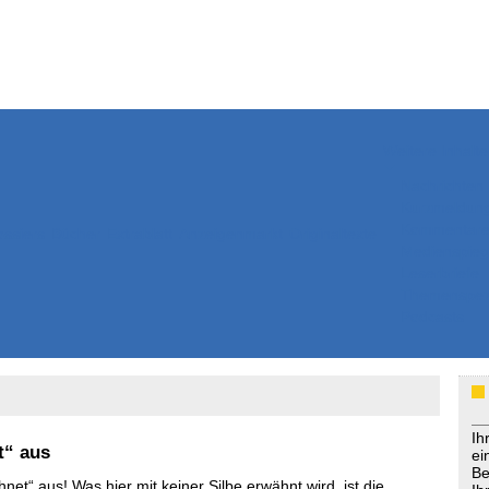
Weitere Inhalte
Nachrichten
Kurzmeldun
Kommentar
ssiers
Bücher
Extrablatt
Anzeigenmarkt
Originaltexte
Medienspieg
Leserbriefe
Themenspez
Podcasts
Ih
t“ aus
ei
Be
et“ aus! Was hier mit keiner Silbe erwähnt wird, ist die