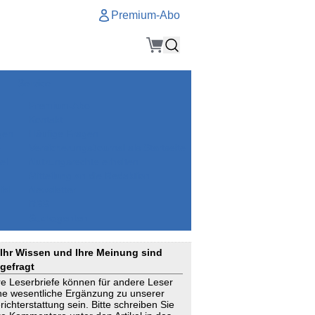
Premium-Abo
Service
Premium-Abo
Kontakt
gen
Häufige Fragen
e
VersicherungsJournal als Startseite
el
Nutzungsrechte erhalten
Mitteilung an die Redaktion
ial
Newsletter
RSS
Suchagenten
Ihr Wissen und Ihre Meinung sind
gefragt
re Leserbriefe können für andere Leser
ne wesentliche Ergänzung zu unserer
richterstattung sein. Bitte schreiben Sie