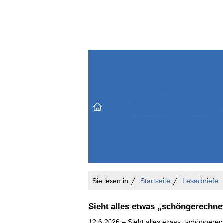
Themenbereiche
Versicherungen & Finanzen
Markt & Politik
Do
Vertrieb & Marketing
Unternehmen & Personen
Karriere & Mitarbeiter
Büro & Organisation
Sie lesen in
Startseite
Leserbriefe
Sieht alles etwas „schöngerechne
12.6.2026 – Sieht alles etwas „schöngerechn