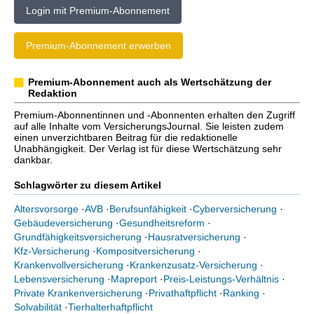
Login mit Premium-Abonnement
Premium-Abonnement erwerben
Premium-Abonnement auch als Wertschätzung der
Redaktion
Premium-Abonnentinnen und -Abonnenten erhalten den Zugriff
auf alle Inhalte vom VersicherungsJournal. Sie leisten zudem
einen unverzichtbaren Beitrag für die redaktionelle
Unabhängigkeit. Der Verlag ist für diese Wertschätzung sehr
dankbar.
Schlagwörter zu diesem Artikel
Altersvorsorge
·
AVB
·
Berufsunfähigkeit
·
Cyberversicherung
·
Gebäudeversicherung
·
Gesundheitsreform
·
Grundfähigkeitsversicherung
·
Hausratversicherung
·
Kfz-Versicherung
·
Kompositversicherung
·
Krankenvollversicherung
·
Krankenzusatz-Versicherung
·
Lebensversicherung
·
Mapreport
·
Preis-Leistungs-Verhältnis
·
Private Krankenversicherung
·
Privathaftpflicht
·
Ranking
·
Solvabilität
·
Tierhalterhaftpflicht