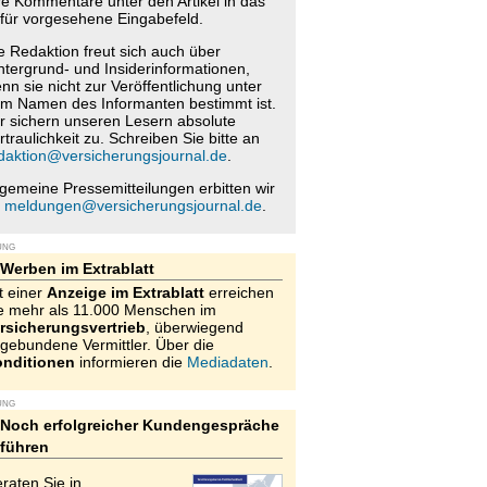
re Kommentare unter den Artikel in das
für vorgesehene Eingabefeld.
e Redaktion freut sich auch über
ntergrund- und Insiderinformationen,
nn sie nicht zur Veröffentlichung unter
m Namen des Informanten bestimmt ist.
r sichern unseren Lesern absolute
rtraulichkeit zu. Schreiben Sie bitte an
daktion@versicherungsjournal.de
.
lgemeine Pressemitteilungen erbitten wir
n
meldungen@versicherungsjournal.de
.
UNG
Werben im Extrablatt
t einer
Anzeige im Extrablatt
erreichen
e mehr als 11.000 Menschen im
rsicherungsvertrieb
, überwiegend
gebundene Vermittler. Über die
nditionen
informieren die
Mediadaten
.
UNG
Noch erfolgreicher Kundengespräche
führen
raten Sie in