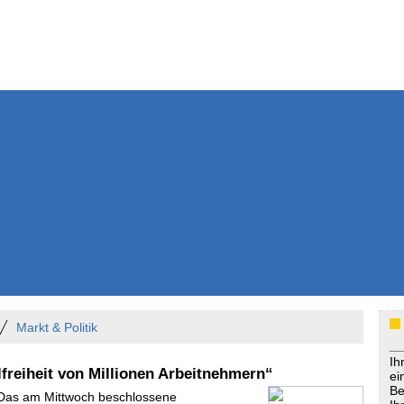
Weitere Inhalte
Nachrichten
Kurzmeldun
Kommentar
ssiers
Bücher
Extrablatt
Anzeigenmarkt
Originaltexte
Medienspieg
Leserbriefe
Themenspez
Podcasts
Markt & Politik
Ih
freiheit von Millionen Arbeitnehmern“
ei
Be
 Das am Mittwoch beschlossene