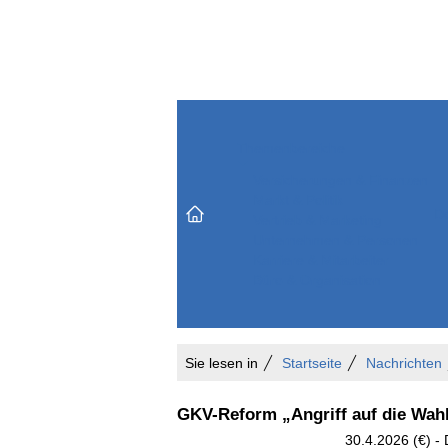
Themenbereiche
Versicherungen & Finanzen
Markt & Politik
Do
Vertrieb & Marketing
Unternehmen & Personen
Karriere & Mitarbeiter
Büro & Organisation
Sie lesen in
Startseite
Nachrichten
GKV-Reform „Angriff auf die Wahl
30.4.2026 (€) -