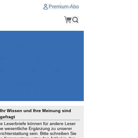
Premium-Abo
Service
Premium-Abo
Kontakt
gen
Häufige Fragen
e
VersicherungsJournal als Startseite
el
Nutzungsrechte erhalten
Mitteilung an die Redaktion
ial
Newsletter
RSS
Suchagenten
Ihr Wissen und Ihre Meinung sind
gefragt
re Leserbriefe können für andere Leser
ne wesentliche Ergänzung zu unserer
richterstattung sein. Bitte schreiben Sie