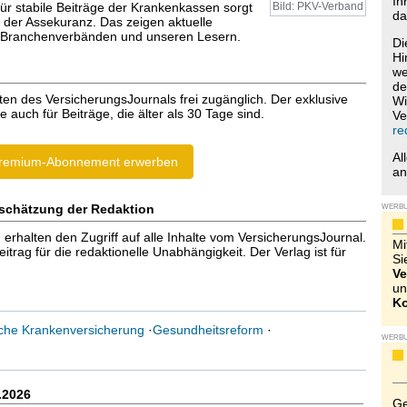
Ih
ür stabile Beiträge der Krankenkassen sorgt
Bild: PKV-Verband
da
n der Assekuranz. Das zeigen aktuelle
 Branchenverbänden und unseren Lesern.
Di
Hi
we
de
ten des VersicherungsJournals frei zugänglich. Der exklusive
Wi
e auch für Beiträge, die älter als 30 Tage sind.
Ve
re
Al
remium-Abonnement erwerben
a
schätzung der Redaktion
WERB
halten den Zugriff auf alle Inhalte vom VersicherungsJournal.
Mi
trag für die redaktionelle Unabhängigkeit. Der Verlag ist für
Si
Ve
un
Ko
iche Krankenversicherung
·
Gesundheitsreform
·
WERB
.2026
Ge