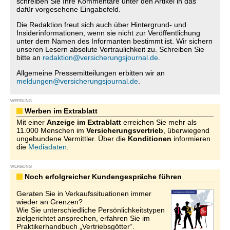
schreiben Sie Ihre Kommentare unter den Artikel in das
dafür vorgesehene Eingabefeld.
Die Redaktion freut sich auch über Hintergrund- und
Insiderinformationen, wenn sie nicht zur Veröffentlichung
unter dem Namen des Informanten bestimmt ist. Wir sichern
unseren Lesern absolute Vertraulichkeit zu. Schreiben Sie
bitte an
redaktion@versicherungsjournal.de
.
Allgemeine Pressemitteilungen erbitten wir an
meldungen@versicherungsjournal.de
.
WERBUNG
Werben im Extrablatt
Mit einer
Anzeige im Extrablatt
erreichen Sie mehr als
11.000 Menschen im
Versicherungsvertrieb
, überwiegend
ungebundene Vermittler. Über die
Konditionen
informieren
die
Mediadaten
.
WERBUNG
Noch erfolgreicher Kundengespräche führen
Geraten Sie in Verkaufssituationen immer
wieder an Grenzen?
Wie Sie unterschiedliche Persönlichkeitstypen
zielgerichtet ansprechen, erfahren Sie im
Praktikerhandbuch „Vertriebsgötter“.