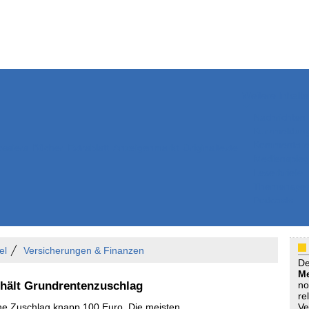
Weitere Inhalte
Nachrichten
Kurzmeldun
Kommentar
ssiers
Bücher
Extrablatt
Anzeigenmarkt
Originaltexte
Medienspieg
Leserbriefe
Themenspez
Podcasts
el
Versicherungen & Finanzen
D
Me
rhält Grundrentenzuschlag
no
re
che Zuschlag knapp 100 Euro. Die meisten
Ve