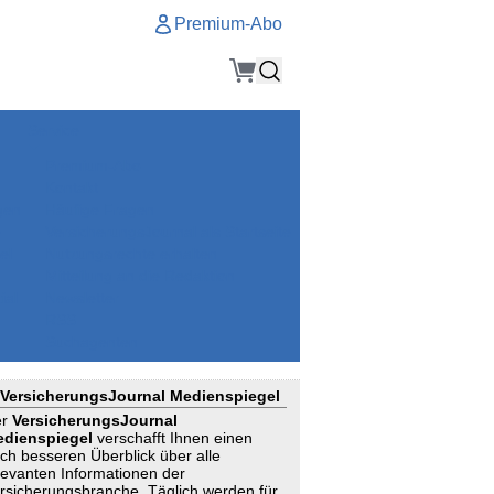
Premium-Abo
Service
Premium-Abo
Kontakt
gen
Häufige Fragen
e
VersicherungsJournal als Startseite
el
Nutzungsrechte erhalten
Mitteilung an die Redaktion
ial
Newsletter
RSS
Suchagenten
VersicherungsJournal Medienspiegel
er
VersicherungsJournal
dienspiegel
verschafft Ihnen einen
ch besseren Überblick über alle
levanten Informationen der
rsicherungsbranche. Täglich werden für