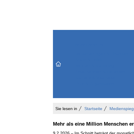
Themenbereiche
Versicherungen & Finanzen
Markt & Politik
Do
Vertrieb & Marketing
Unternehmen & Personen
Karriere & Mitarbeiter
Büro & Organisation
Sie lesen in
Startseite
Medienspieg
Mehr als eine Million Menschen e
9.2.2026 – Im Schnitt beträgt der monatli