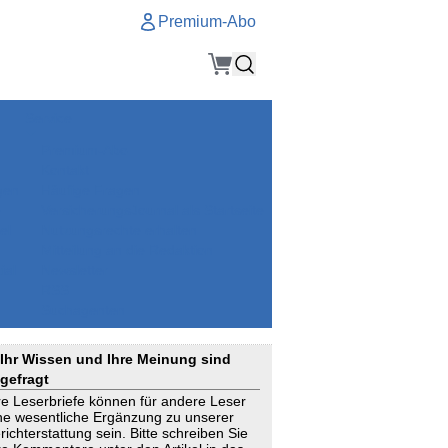
Premium-Abo
Service
Premium-Abo
Kontakt
gen
Häufige Fragen
e
VersicherungsJournal als Startseite
el
Nutzungsrechte erhalten
Mitteilung an die Redaktion
ial
Newsletter
RSS
Suchagenten
Ihr Wissen und Ihre Meinung sind
gefragt
re Leserbriefe können für andere Leser
ne wesentliche Ergänzung zu unserer
richterstattung sein. Bitte schreiben Sie