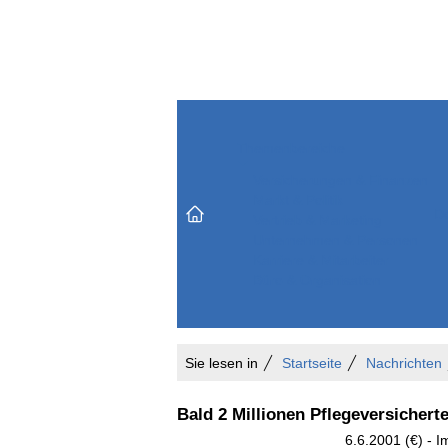
Themenbereiche
Versicherungen & Finanzen
Markt & Politik
Do
Vertrieb & Marketing
Unternehmen & Personen
Karriere & Mitarbeiter
Büro & Organisation
Sie lesen in
Startseite
Nachrichten
Bald 2 Millionen Pflegeversichert
6.6.2001 (€) - 