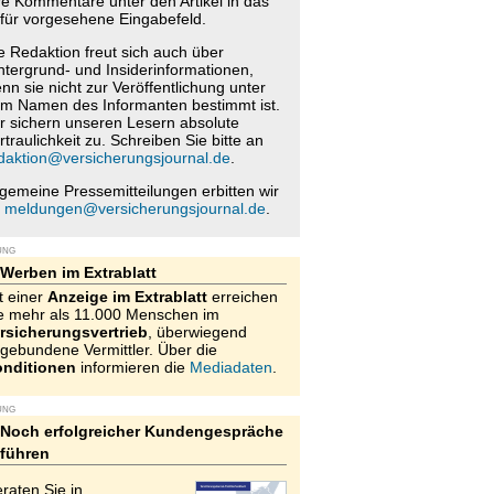
re Kommentare unter den Artikel in das
für vorgesehene Eingabefeld.
e Redaktion freut sich auch über
ntergrund- und Insiderinformationen,
nn sie nicht zur Veröffentlichung unter
m Namen des Informanten bestimmt ist.
r sichern unseren Lesern absolute
rtraulichkeit zu. Schreiben Sie bitte an
daktion@versicherungsjournal.de
.
lgemeine Pressemitteilungen erbitten wir
n
meldungen@versicherungsjournal.de
.
UNG
Werben im Extrablatt
t einer
Anzeige im Extrablatt
erreichen
e mehr als 11.000 Menschen im
rsicherungsvertrieb
, überwiegend
gebundene Vermittler. Über die
nditionen
informieren die
Mediadaten
.
UNG
Noch erfolgreicher Kundengespräche
führen
raten Sie in