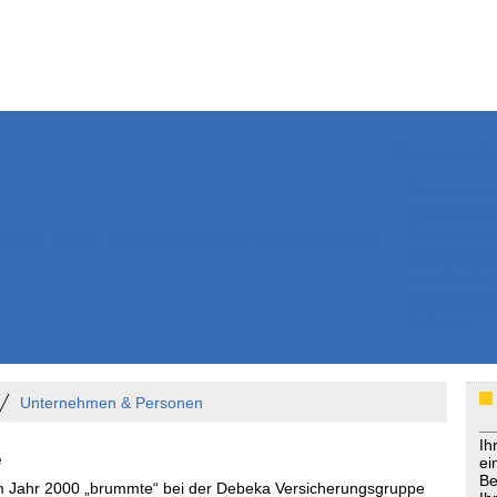
Weitere Inhalte
Nachrichten
Kurzmeldun
Kommentar
ssiers
Bücher
Extrablatt
Anzeigenmarkt
Originaltexte
Medienspieg
Leserbriefe
Themenspez
Podcasts
Unternehmen & Personen
Ih
e
ei
Be
Im Jahr 2000 „brummte“ bei der Debeka Versicherungsgruppe