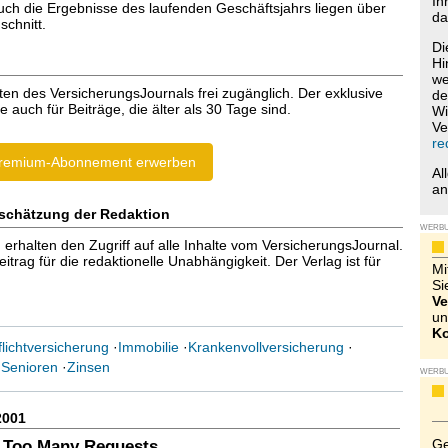
Ih
uch die Ergebnisse des laufenden Geschäftsjahrs liegen über
da
chnitt.
Di
Hi
we
ten des VersicherungsJournals frei zugänglich. Der exklusive
de
e auch für Beiträge, die älter als 30 Tage sind.
Wi
Ve
re
remium-Abonnement erwerben
Al
a
schätzung der Redaktion
WERB
halten den Zugriff auf alle Inhalte vom VersicherungsJournal.
trag für die redaktionelle Unabhängigkeit. Der Verlag ist für
Mi
Si
Ve
un
Ko
flichtversicherung
·
Immobilie
·
Krankenvollversicherung
·
·
Senioren
·
Zinsen
WERB
2001
Ge
 Too Many Requests