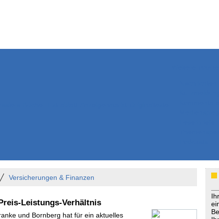
Weitere Inhalte
Nachrichten
Kurzmeldun
Kommentar
ssiers
Bücher
Extrablatt
Anzeigenmarkt
Originaltexte
Medienspieg
Leserbriefe
Themenspez
Podcasts
Versicherungen & Finanzen
Ih
Preis-Leistungs-Verhältnis
ei
Be
ranke und Bornberg hat für ein aktuelles