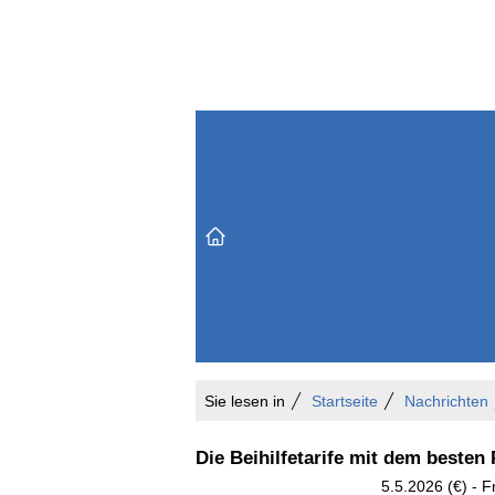
Themenbereiche
Versicherungen & Finanzen
Markt & Politik
Do
Vertrieb & Marketing
Unternehmen & Personen
Karriere & Mitarbeiter
Büro & Organisation
Sie lesen in
Startseite
Nachrichten
Die Beihilfetarife mit dem besten 
5.5.2026 (€) - F