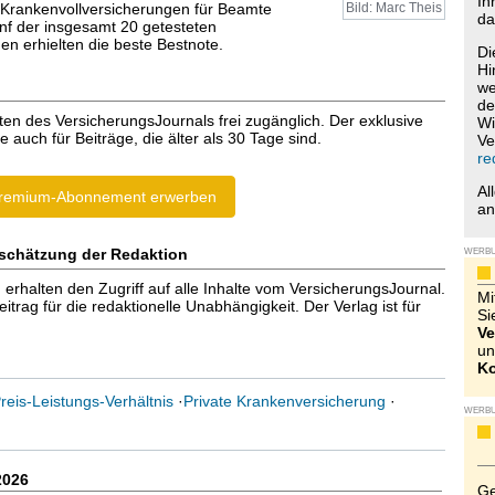
Ih
 Krankenvollversicherungen für Beamte
Bild: Marc Theis
da
ünf der insgesamt 20 getesteten
en erhielten die beste Bestnote.
Di
Hi
we
de
ten des VersicherungsJournals frei zugänglich. Der exklusive
Wi
e auch für Beiträge, die älter als 30 Tage sind.
Ve
re
Al
remium-Abonnement erwerben
a
schätzung der Redaktion
WERB
halten den Zugriff auf alle Inhalte vom VersicherungsJournal.
Mi
trag für die redaktionelle Unabhängigkeit. Der Verlag ist für
Si
Ve
un
Ko
reis-Leistungs-Verhältnis
·
Private Krankenversicherung
·
WERB
2026
Ge