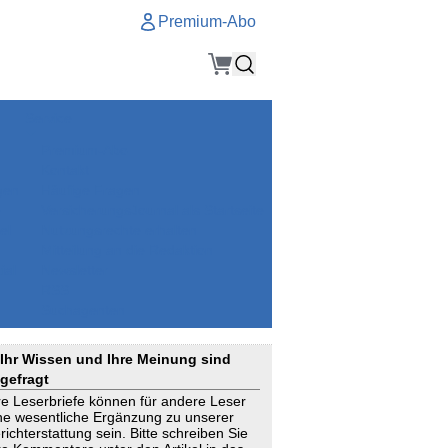
Premium-Abo
Service
Premium-Abo
Kontakt
gen
Häufige Fragen
e
VersicherungsJournal als Startseite
el
Nutzungsrechte erhalten
Mitteilung an die Redaktion
ial
Newsletter
RSS
Suchagenten
Ihr Wissen und Ihre Meinung sind
gefragt
re Leserbriefe können für andere Leser
ne wesentliche Ergänzung zu unserer
richterstattung sein. Bitte schreiben Sie