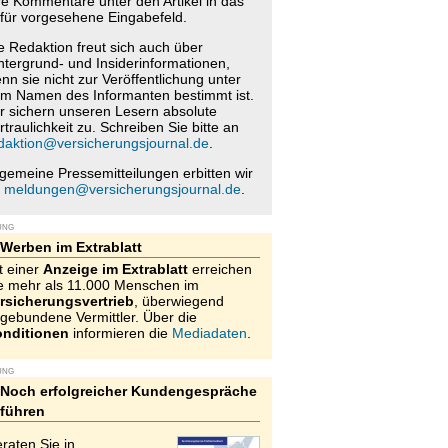
re Kommentare unter den Artikel in das
für vorgesehene Eingabefeld.
e Redaktion freut sich auch über
ntergrund- und Insiderinformationen,
nn sie nicht zur Veröffentlichung unter
m Namen des Informanten bestimmt ist.
r sichern unseren Lesern absolute
rtraulichkeit zu. Schreiben Sie bitte an
daktion@versicherungsjournal.de
.
lgemeine Pressemitteilungen erbitten wir
n
meldungen@versicherungsjournal.de
.
UNG
Werben im Extrablatt
t einer
Anzeige im Extrablatt
erreichen
e mehr als 11.000 Menschen im
rsicherungsvertrieb
, überwiegend
gebundene Vermittler. Über die
nditionen
informieren die
Mediadaten
.
UNG
Noch erfolgreicher Kundengespräche
führen
raten Sie in