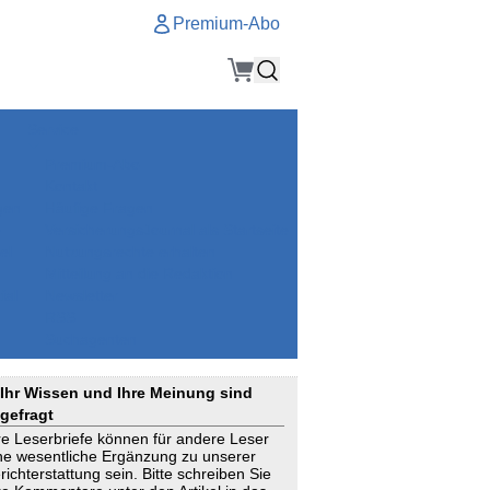
Premium-Abo
Service
Premium-Abo
Kontakt
gen
Häufige Fragen
e
VersicherungsJournal als Startseite
el
Nutzungsrechte erhalten
Mitteilung an die Redaktion
ial
Newsletter
RSS
Suchagenten
Ihr Wissen und Ihre Meinung sind
gefragt
re Leserbriefe können für andere Leser
ne wesentliche Ergänzung zu unserer
richterstattung sein. Bitte schreiben Sie