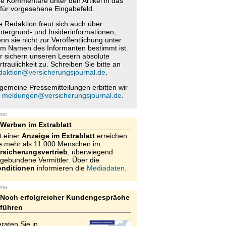
re Kommentare unter den Artikel in das
für vorgesehene Eingabefeld.
e Redaktion freut sich auch über
ntergrund- und Insiderinformationen,
nn sie nicht zur Veröffentlichung unter
m Namen des Informanten bestimmt ist.
r sichern unseren Lesern absolute
rtraulichkeit zu. Schreiben Sie bitte an
daktion@versicherungsjournal.de
.
lgemeine Pressemitteilungen erbitten wir
n
meldungen@versicherungsjournal.de
.
UNG
Werben im Extrablatt
t einer
Anzeige im Extrablatt
erreichen
e mehr als 11.000 Menschen im
rsicherungsvertrieb
, überwiegend
gebundene Vermittler. Über die
nditionen
informieren die
Mediadaten
.
UNG
Noch erfolgreicher Kundengespräche
führen
raten Sie in