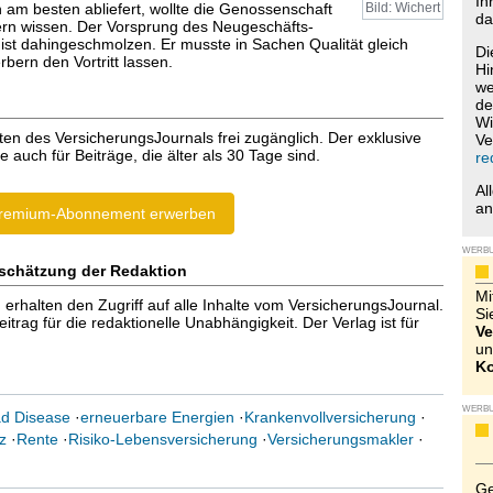
Ih
 am besten abliefert, wollte die Genossenschaft
Bild: Wichert
da
ern wissen. Der Vorsprung des Neugeschäfts-
s ist dahingeschmolzen. Er musste in Sachen Qualität gleich
Di
bern den Vortritt lassen.
Hi
we
de
Wi
ten des VersicherungsJournals frei zugänglich. Der exklusive
Ve
e auch für Beiträge, die älter als 30 Tage sind.
re
Al
a
remium-Abonnement erwerben
WERB
schätzung der Redaktion
Mi
halten den Zugriff auf alle Inhalte vom VersicherungsJournal.
Si
trag für die redaktionelle Unabhängigkeit. Der Verlag ist für
Ve
un
Ko
WERB
d Disease
·
erneuerbare Energien
·
Krankenvollversicherung
·
z
·
Rente
·
Risiko-Lebensversicherung
·
Versicherungsmakler
·
Ge