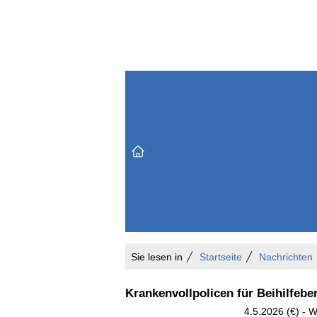
Themenbereiche
Versicherungen & Finanzen
Markt & Politik
Do
Vertrieb & Marketing
Unternehmen & Personen
Karriere & Mitarbeiter
Büro & Organisation
Sie lesen in
Startseite
Nachrichten
Krankenvollpolicen für Beihilfebe
4.5.2026 (€) - 