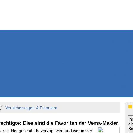
Weitere Inhalte
Nachrichten
Kurzmeldun
Kommentar
ssiers
Bücher
Extrablatt
Anzeigenmarkt
Originaltexte
Medienspieg
Leserbriefe
Themenspez
Podcasts
Versicherungen & Finanzen
Ih
rechtigte: Dies sind die Favoriten der Vema-Makler
ei
Be
Wer im Neugeschäft bevorzugt wird und wer in vier