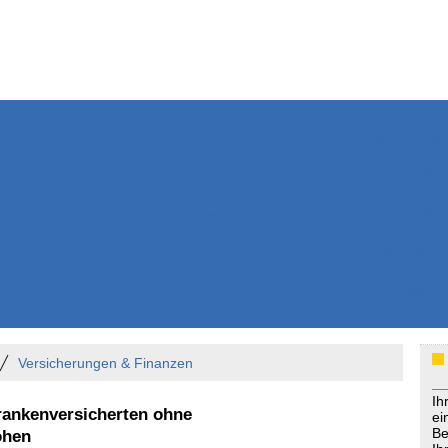
Weitere Inhalte
Nachrichten
Kurzmeldun
Kommentar
ssiers
Bücher
Extrablatt
Anzeigenmarkt
Originaltexte
Medienspieg
Leserbriefe
Themenspez
Podcasts
Versicherungen & Finanzen
Ih
rankenversicherten ohne
ei
Be
ohen