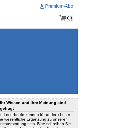
Premium-Abo
Service
Premium-Abo
Kontakt
gen
Häufige Fragen
e
VersicherungsJournal als Startseite
el
Nutzungsrechte erhalten
Mitteilung an die Redaktion
ial
Newsletter
RSS
Suchagenten
Ihr Wissen und Ihre Meinung sind
gefragt
re Leserbriefe können für andere Leser
ne wesentliche Ergänzung zu unserer
richterstattung sein. Bitte schreiben Sie