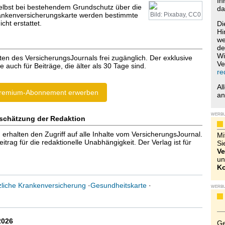
Ih
Selbst bei bestehendem Grundschutz über die
da
ankenversicherungskarte werden bestimmte
Bild: Pixabay, CC0
ht erstattet.
Di
Hi
we
de
Wi
ten des VersicherungsJournals frei zugänglich. Der exklusive
Ve
e auch für Beiträge, die älter als 30 Tage sind.
re
Al
remium-Abonnement erwerben
a
WERB
schätzung der Redaktion
halten den Zugriff auf alle Inhalte vom VersicherungsJournal.
Mi
trag für die redaktionelle Unabhängigkeit. Der Verlag ist für
Si
Ve
un
Ko
liche Krankenversicherung
·
Gesundheitskarte
·
WERB
2026
Ge