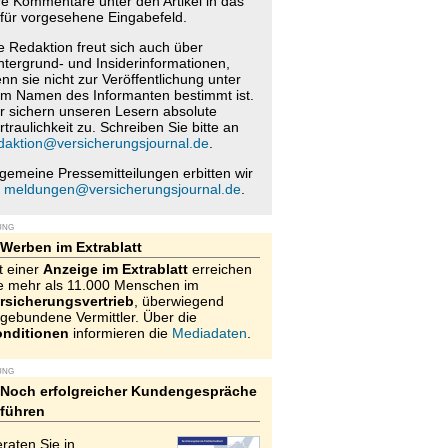
re Kommentare unter den Artikel in das
für vorgesehene Eingabefeld.
e Redaktion freut sich auch über
ntergrund- und Insiderinformationen,
nn sie nicht zur Veröffentlichung unter
m Namen des Informanten bestimmt ist.
r sichern unseren Lesern absolute
rtraulichkeit zu. Schreiben Sie bitte an
daktion@versicherungsjournal.de
.
lgemeine Pressemitteilungen erbitten wir
n
meldungen@versicherungsjournal.de
.
UNG
Werben im Extrablatt
t einer
Anzeige im Extrablatt
erreichen
e mehr als 11.000 Menschen im
rsicherungsvertrieb
, überwiegend
gebundene Vermittler. Über die
nditionen
informieren die
Mediadaten
.
UNG
Noch erfolgreicher Kundengespräche
führen
raten Sie in