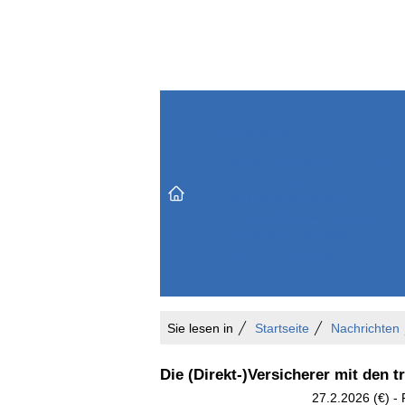
Themenbereiche
Versicherungen & Finanzen
Markt & Politik
Do
Vertrieb & Marketing
Unternehmen & Personen
Karriere & Mitarbeiter
Büro & Organisation
Sie lesen in
Startseite
Nachrichten
Die (Direkt-)Versicherer mit den 
27.2.2026 (€) -