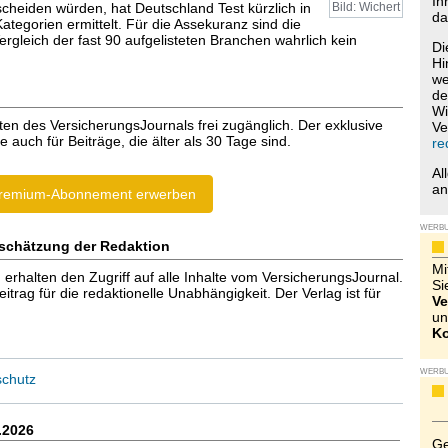
Ih
scheiden würden, hat Deutschland Test kürzlich in
Bild: Wichert
da
tegorien ermittelt. Für die Assekuranz sind die
rgleich der fast 90 aufgelisteten Branchen wahrlich kein
Di
Hi
we
de
Wi
ten des VersicherungsJournals frei zugänglich. Der exklusive
Ve
e auch für Beiträge, die älter als 30 Tage sind.
re
Al
a
remium-Abonnement erwerben
WERB
schätzung der Redaktion
Mi
halten den Zugriff auf alle Inhalte vom VersicherungsJournal.
Si
trag für die redaktionelle Unabhängigkeit. Der Verlag ist für
Ve
un
Ko
WERB
schutz
.2026
Ge