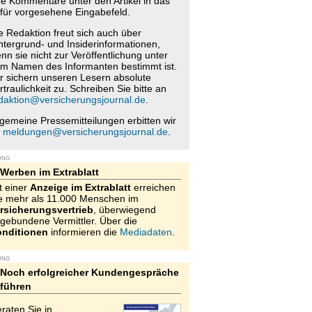
re Kommentare unter den Artikel in das
für vorgesehene Eingabefeld.
e Redaktion freut sich auch über
ntergrund- und Insiderinformationen,
nn sie nicht zur Veröffentlichung unter
m Namen des Informanten bestimmt ist.
r sichern unseren Lesern absolute
rtraulichkeit zu. Schreiben Sie bitte an
daktion@versicherungsjournal.de
.
lgemeine Pressemitteilungen erbitten wir
n
meldungen@versicherungsjournal.de
.
UNG
Werben im Extrablatt
t einer
Anzeige im Extrablatt
erreichen
e mehr als 11.000 Menschen im
rsicherungsvertrieb
, überwiegend
gebundene Vermittler. Über die
nditionen
informieren die
Mediadaten
.
UNG
Noch erfolgreicher Kundengespräche
führen
raten Sie in