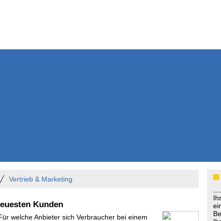
Weitere Inhalte
Nachrichten
Kurzmeldun
Kommentar
ssiers
Bücher
Extrablatt
Anzeigenmarkt
Originaltexte
Medienspieg
Leserbriefe
Themenspez
Podcasts
Vertrieb & Marketing
Ih
treuesten Kunden
ei
Be
 Für welche Anbieter sich Verbraucher bei einem