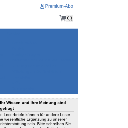
Premium-Abo
Service
Premium-Abo
Kontakt
gen
Häufige Fragen
e
VersicherungsJournal als Startseite
el
Nutzungsrechte erhalten
Mitteilung an die Redaktion
ial
Newsletter
RSS
Suchagenten
Ihr Wissen und Ihre Meinung sind
gefragt
re Leserbriefe können für andere Leser
ne wesentliche Ergänzung zu unserer
richterstattung sein. Bitte schreiben Sie