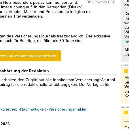
Ih
m Netz besonders positiv kommentiert wird,
Bild: Pixabay CC0
da
 Untersuchung auf. In den Kategorien (Direkt-)
anzvertriebe, Makler und Pools konnte lediglich ein
Di
seinen Titel verteidigen.
Hi
we
de
Wi
ten des VersicherungsJournals frei zugänglich. Der exklusive
Ve
e auch für Beiträge, die älter als 30 Tage sind.
re
Al
a
remium-Abonnement erwerben
WERB
schätzung der Redaktion
Mi
halten den Zugriff auf alle Inhalte vom VersicherungsJournal.
Si
trag für die redaktionelle Unabhängigkeit. Der Verlag ist für
Ve
un
Ko
WERB
ktvertrieb
·
Nachhaltigkeit
·
Versicherungsmakler
.2026
Ge