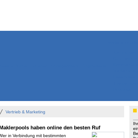
Weitere Inhalte
Nachrichten
Kurzmeldun
Kommentar
ssiers
Bücher
Extrablatt
Anzeigenmarkt
Originaltexte
Medienspieg
Leserbriefe
Themenspez
Podcasts
Vertrieb & Marketing
Ih
 Maklerpools haben online den besten Ruf
ei
Be
 Wer in Verbindung mit bestimmten