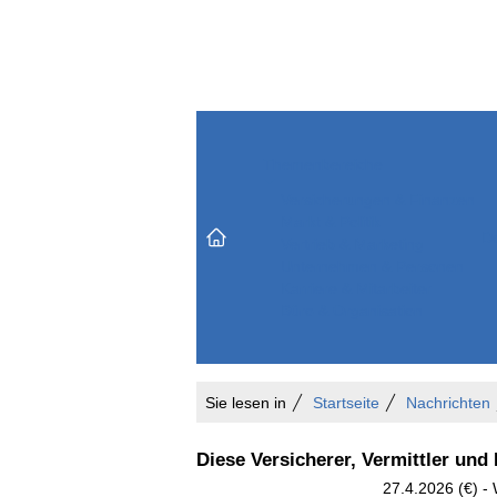
Themenbereiche
Versicherungen & Finanzen
Markt & Politik
Do
Vertrieb & Marketing
Unternehmen & Personen
Karriere & Mitarbeiter
Büro & Organisation
Sie lesen in
Startseite
Nachrichten
Diese Versicherer, Vermittler und
27.4.2026 (€) -