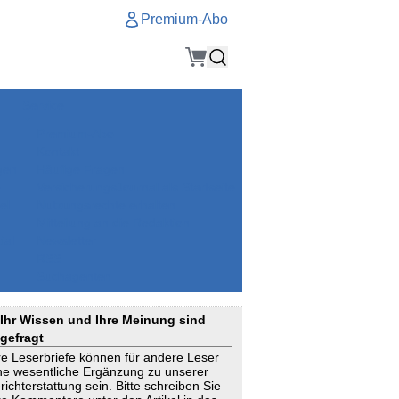
Premium-Abo
Service
Premium-Abo
Kontakt
gen
Häufige Fragen
e
VersicherungsJournal als Startseite
el
Nutzungsrechte erhalten
Mitteilung an die Redaktion
ial
Newsletter
RSS
Suchagenten
Ihr Wissen und Ihre Meinung sind
gefragt
re Leserbriefe können für andere Leser
ne wesentliche Ergänzung zu unserer
richterstattung sein. Bitte schreiben Sie