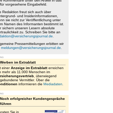
re Kommentare unter den Artikel in das
für vorgesehene Eingabefeld.
e Redaktion freut sich auch über
ntergrund- und Insiderinformationen,
nn sie nicht zur Veröffentlichung unter
m Namen des Informanten bestimmt ist.
r sichern unseren Lesern absolute
rtraulichkeit zu. Schreiben Sie bitte an
daktion@versicherungsjournal.de
.
lgemeine Pressemitteilungen erbitten wir
n
meldungen@versicherungsjournal.de
.
UNG
Werben im Extrablatt
t einer
Anzeige im Extrablatt
erreichen
e mehr als 11.000 Menschen im
rsicherungsvertrieb
, überwiegend
gebundene Vermittler. Über die
nditionen
informieren die
Mediadaten
.
UNG
Noch erfolgreicher Kundengespräche
führen
raten Sie in