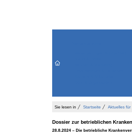
Themenbereiche
Versicherungen & Finanzen
Markt & Politik
Do
Vertrieb & Marketing
Unternehmen & Personen
Karriere & Mitarbeiter
Büro & Organisation
Sie lesen in
Startseite
Aktuelles fü
Dossier zur betrieblichen Kranke
28.8.2024 – Die betriebliche Krankenver