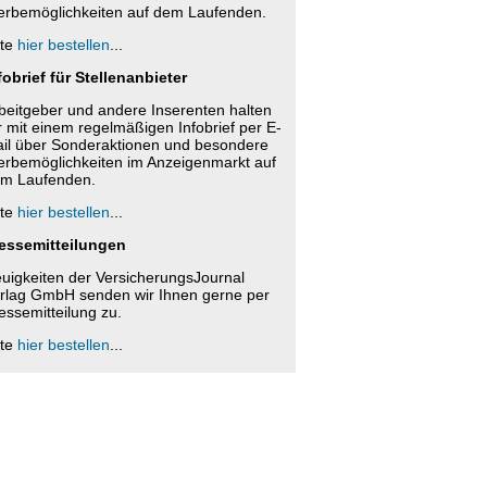
rbemöglichkeiten auf dem Laufenden.
tte
hier bestellen
...
fobrief für Stellenanbieter
beitgeber und andere Inserenten halten
r mit einem regelmäßigen Infobrief per E-
il über Sonderaktionen und besondere
rbemöglichkeiten im Anzeigenmarkt auf
m Laufenden.
tte
hier bestellen
...
essemitteilungen
uigkeiten der VersicherungsJournal
rlag GmbH senden wir Ihnen gerne per
essemitteilung zu.
tte
hier bestellen
...