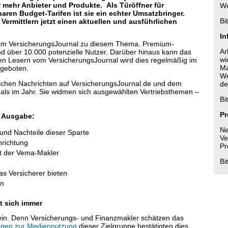
 mehr Anbieter und Produkte. Als Türöffner für
We
aren Budget-Tarifen ist sie ein echter Umsatzbringer.
Bi
ermittlern jetzt einen aktuellen und ausführlichen
In
r im VersicherungsJournal zu diesem Thema. Premium-
Ar
nd über 10.000 potenzielle Nutzer. Darüber hinaus kann das
wi
len Lesern vom VersicherungsJournal wird dies regelmäßig im
Ma
ngeboten.
We
lichen Nachrichten auf VersicherungsJournal.de und dem
de
als im Jahr. Sie widmen sich ausgewählten Vertriebsthemen –
Bi
Pr
e Ausgabe:
Ne
und Nachteile dieser Sparte
Ve
nrichtung
Pr
ht der Vema-Makler
Bi
as Versicherer bieten
en
t sich immer
 sein. Denn Versicherungs- und Finanzmakler schätzen das
gen zur Mediennutzung
dieser Zielgruppe bestätigten dies