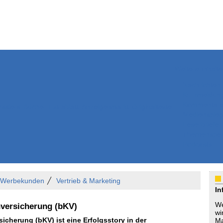
Weitere Inhalte
Nachrichten
Kurzmeldun
Kommentar
ssiers
Bücher
Extrablatt
Anzeigenmarkt
Originaltexte
Medienspieg
Leserbriefe
Themenspez
Podcasts
r Werbekunden
Vertrieb & Marketing
In
We
nversicherung (bKV)
wi
sicherung (bKV) ist eine Erfolgsstory in der
Ma