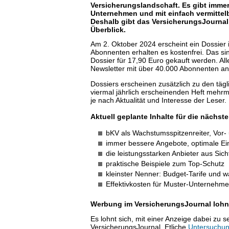
Versicherungslandschaft. Es gibt immer
Unternehmen und mit einfach vermittelb
Deshalb gibt das VersicherungsJournal V
Überblick.
Am 2. Oktober 2024 erscheint ein Dossie
Abonnenten erhalten es kostenfrei. Das si
Dossier für 17,90 Euro gekauft werden. Al
Newsletter mit über 40.000 Abonnenten a
Dossiers erscheinen zusätzlich zu den täg
viermal jährlich erscheinenden Heft mehrm
je nach Aktualität und Interesse der Leser.
Aktuell geplante Inhalte für die nächst
bKV als Wachstumsspitzenreiter, Vor- 
immer bessere Angebote, optimale Ei
die leistungsstarken Anbieter aus Sic
praktische Beispiele zum Top-Schutz
kleinster Nenner: Budget-Tarife und w
Effektivkosten für Muster-Unternehm
Werbung im VersicherungsJournal lohn
Es lohnt sich, mit einer Anzeige dabei zu
VersicherungsJournal. Etliche
Untersuchun