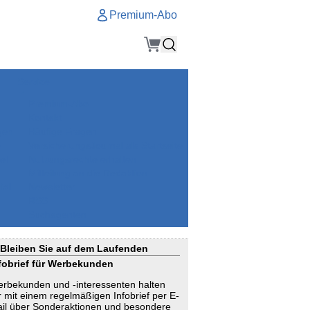
Premium-Abo
Service
Premium-Abo
Kontakt
gen
Häufige Fragen
e
VersicherungsJournal als Startseite
el
Nutzungsrechte erhalten
Mitteilung an die Redaktion
ial
Newsletter
RSS
Suchagenten
Bleiben Sie auf dem Laufenden
fobrief für Werbekunden
rbekunden und -interessenten halten
r mit einem regelmäßigen Infobrief per E-
il über Sonderaktionen und besondere