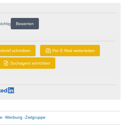
ichtig
Bewerten
rbrief schreiben
Per E-Mail weiterleiten
Suchagent einrichten
ie
·
Werbung
·
Zielgruppe