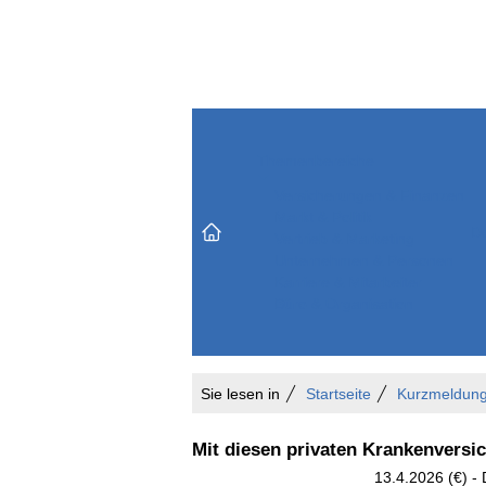
Themenbereiche
Versicherungen & Finanzen
Markt & Politik
Do
Vertrieb & Marketing
Unternehmen & Personen
Karriere & Mitarbeiter
Büro & Organisation
Sie lesen in
Startseite
Kurzmeldun
Mit diesen privaten Krankenversi
13.4.2026 (€) -