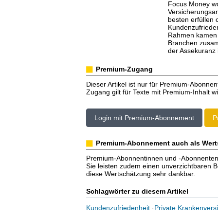
Focus Money wol
Versicherungsa
besten erfüllen
Kundenzufrieden
Rahmen kamen 2
Branchen zusam
der Assekuranz 
Premium-Zugang
Dieser Artikel ist nur für Premium-Abonnen
Zugang gilt für Texte mit Premium-Inhalt wi
Login mit Premium-Abonnement
P
Premium-Abonnement auch als Wert
Premium-Abonnentinnen und -Abonnenten er
Sie leisten zudem einen unverzichtbaren Bei
diese Wertschätzung sehr dankbar.
Schlagwörter zu diesem Artikel
Kundenzufriedenheit
·
Private Krankenvers