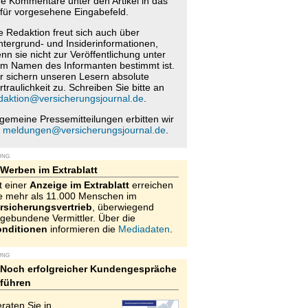
re Kommentare unter den Artikel in das
für vorgesehene Eingabefeld.
e Redaktion freut sich auch über
ntergrund- und Insiderinformationen,
nn sie nicht zur Veröffentlichung unter
m Namen des Informanten bestimmt ist.
r sichern unseren Lesern absolute
rtraulichkeit zu. Schreiben Sie bitte an
daktion@versicherungsjournal.de
.
lgemeine Pressemitteilungen erbitten wir
n
meldungen@versicherungsjournal.de
.
UNG
Werben im Extrablatt
t einer
Anzeige im Extrablatt
erreichen
e mehr als 11.000 Menschen im
rsicherungsvertrieb
, überwiegend
gebundene Vermittler. Über die
nditionen
informieren die
Mediadaten
.
UNG
Noch erfolgreicher Kundengespräche
führen
raten Sie in