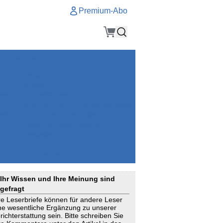
Premium-Abo
Service
Premium-Abo
Kontakt
gen
Häufige Fragen
e
VersicherungsJournal als Startseite
el
Nutzungsrechte erhalten
Mitteilung an die Redaktion
ial
Newsletter
RSS
Suchagenten
Ihr Wissen und Ihre Meinung sind
gefragt
re Leserbriefe können für andere Leser
ne wesentliche Ergänzung zu unserer
richterstattung sein. Bitte schreiben Sie