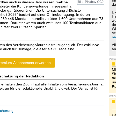
Ih
lten auch in diesem Jahr wissen, welche
Bild: Pixabay CC0
da
nbieter die Kundenerwartungen insgesamt am
 oder gar übererfüllen. Die Untersuchung „Höchste
Di
heit 2026“ basiert auf einer Onlinebefragung. In deren
Hi
69.448 Mandantenurteile zu über 1.600 Unternehmen aus 73
we
men. Darunter waren auch weit über 100 Testkandidaten aus
de
in fast zwei Dutzend Sparten.
Wi
Ve
re
ten des VersicherungsJournals frei zugänglich. Der exklusive
Al
e auch für Beiträge, die älter als 30 Tage sind.
a
WERB
remium-Abonnement erwerben
Mi
Si
schätzung der Redaktion
Ve
un
halten den Zugriff auf alle Inhalte vom VersicherungsJournal.
Ko
trag für die redaktionelle Unabhängigkeit. Der Verlag ist für
WERB
icherung
Ge