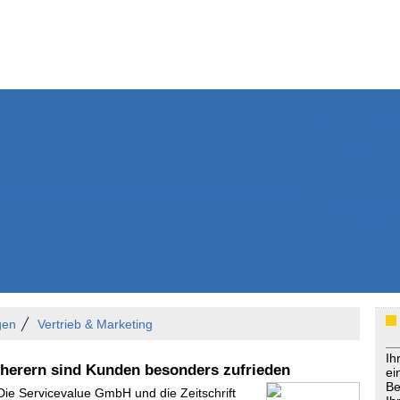
Weitere Inhalte
Nachrichten
Kurzmeldun
Kommentar
ssiers
Bücher
Extrablatt
Anzeigenmarkt
Originaltexte
Medienspieg
Leserbriefe
Themenspez
Podcasts
gen
Vertrieb & Marketing
Ih
cherern sind Kunden besonders zufrieden
ei
Be
 Die Servicevalue GmbH und die Zeitschrift