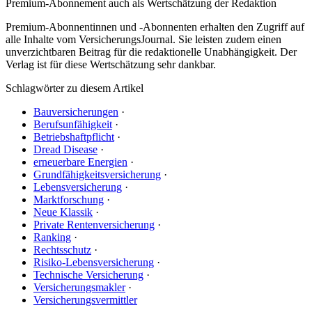
Premium-Abonnement auch als Wertschätzung der Redaktion
Premium-Abonnentinnen und -Abonnenten erhalten den Zugriff auf
alle Inhalte vom VersicherungsJournal. Sie leisten zudem einen
unverzichtbaren Beitrag für die redaktionelle Unabhängigkeit. Der
Verlag ist für diese Wertschätzung sehr dankbar.
Schlagwörter zu diesem Artikel
Bauversicherungen
·
Berufsunfähigkeit
·
Betriebshaftpflicht
·
Dread Disease
·
erneuerbare Energien
·
Grundfähigkeitsversicherung
·
Lebensversicherung
·
Marktforschung
·
Neue Klassik
·
Private Rentenversicherung
·
Ranking
·
Rechtsschutz
·
Risiko-Lebensversicherung
·
Technische Versicherung
·
Versicherungsmakler
·
Versicherungsvermittler