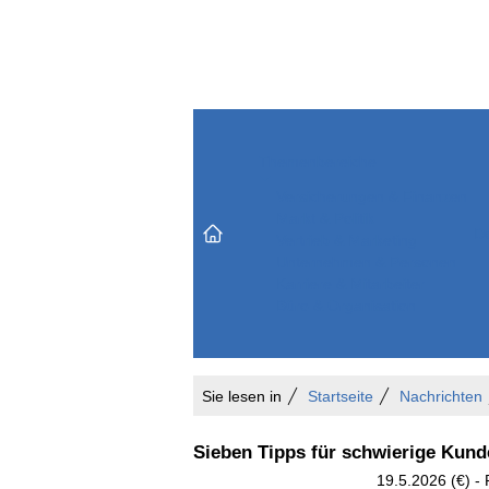
Themenbereiche
Versicherungen & Finanzen
Markt & Politik
Do
Vertrieb & Marketing
Unternehmen & Personen
Karriere & Mitarbeiter
Büro & Organisation
Sie lesen in
Startseite
Nachrichten
Sieben Tipps für schwierige Kun
19.5.2026 (€) 