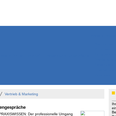
Weitere Inhalte
Nachrichten
Kurzmeldun
Kommentar
ssiers
Bücher
Extrablatt
Anzeigenmarkt
Originaltexte
Medienspieg
Leserbriefe
Themenspez
Podcasts
Vertrieb & Marketing
Ih
dengespräche
ei
Be
- PRAXISWISSEN: Der professionelle Umgang