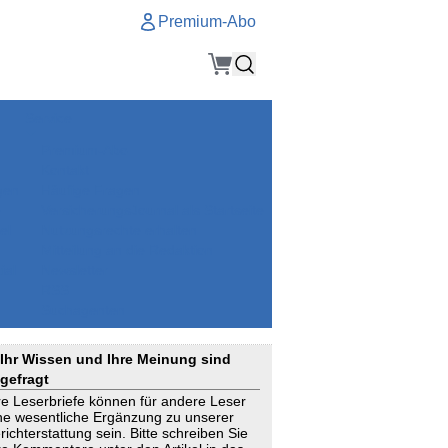
Premium-Abo
Service
Premium-Abo
Kontakt
gen
Häufige Fragen
e
VersicherungsJournal als Startseite
el
Nutzungsrechte erhalten
Mitteilung an die Redaktion
ial
Newsletter
RSS
Suchagenten
Ihr Wissen und Ihre Meinung sind
gefragt
re Leserbriefe können für andere Leser
ne wesentliche Ergänzung zu unserer
richterstattung sein. Bitte schreiben Sie