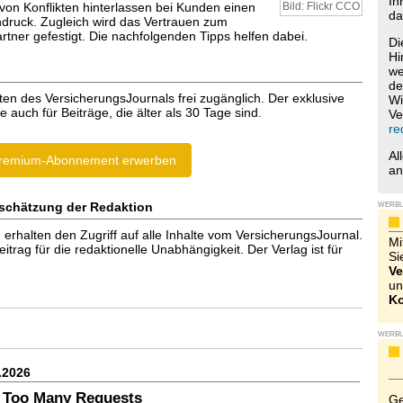
Ih
von Konflikten hinterlassen bei Kunden einen
Bild: Flickr CCO
da
ndruck. Zugleich wird das Vertrauen zum
rtner gefestigt. Die nachfolgenden Tipps helfen dabei.
Di
Hi
we
de
ten des VersicherungsJournals frei zugänglich. Der exklusive
Wi
e auch für Beiträge, die älter als 30 Tage sind.
Ve
re
Al
remium-Abonnement erwerben
a
schätzung der Redaktion
WERB
halten den Zugriff auf alle Inhalte vom VersicherungsJournal.
Mi
trag für die redaktionelle Unabhängigkeit. Der Verlag ist für
Si
Ve
un
Ko
WERB
.2026
 Too Many Requests
Ge