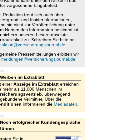
re Kommentare unter den Artikel in das
für vorgesehene Eingabefeld.
e Redaktion freut sich auch über
ntergrund- und Insiderinformationen,
nn sie nicht zur Veröffentlichung unter
m Namen des Informanten bestimmt ist.
r sichern unseren Lesern absolute
rtraulichkeit zu. Schreiben Sie bitte an
daktion@versicherungsjournal.de
.
lgemeine Pressemitteilungen erbitten wir
n
meldungen@versicherungsjournal.de
.
UNG
Werben im Extrablatt
t einer
Anzeige im Extrablatt
erreichen
e mehr als 11.000 Menschen im
rsicherungsvertrieb
, überwiegend
gebundene Vermittler. Über die
nditionen
informieren die
Mediadaten
.
UNG
Noch erfolgreicher Kundengespräche
führen
raten Sie in