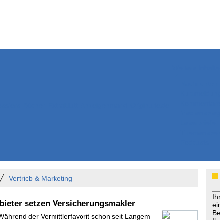
Weitere Inhalte
Nachrichten
Kurzmeldun
Kommentar
ssiers
Bücher
Extrablatt
Anzeigenmarkt
Originaltexte
Medienspieg
Leserbriefe
Themenspez
Podcasts
Vertrieb & Marketing
Ih
Anbieter setzen Versicherungsmakler
ei
Be
 Während der Vermittlerfavorit schon seit Langem