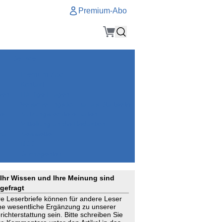
Premium-Abo
Service
Premium-Abo
Kontakt
gen
Häufige Fragen
e
VersicherungsJournal als Startseite
el
Nutzungsrechte erhalten
Mitteilung an die Redaktion
ial
Newsletter
RSS
Suchagenten
Ihr Wissen und Ihre Meinung sind
gefragt
re Leserbriefe können für andere Leser
ne wesentliche Ergänzung zu unserer
richterstattung sein. Bitte schreiben Sie