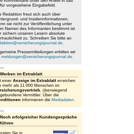
re Kommentare unter den Artikel in das
für vorgesehene Eingabefeld.
e Redaktion freut sich auch über
ntergrund- und Insiderinformationen,
nn sie nicht zur Veröffentlichung unter
m Namen des Informanten bestimmt ist.
r sichern unseren Lesern absolute
rtraulichkeit zu. Schreiben Sie bitte an
daktion@versicherungsjournal.de
.
lgemeine Pressemitteilungen erbitten wir
n
meldungen@versicherungsjournal.de
.
UNG
Werben im Extrablatt
t einer
Anzeige im Extrablatt
erreichen
e mehr als 11.000 Menschen im
rsicherungsvertrieb
, überwiegend
gebundene Vermittler. Über die
nditionen
informieren die
Mediadaten
.
UNG
Noch erfolgreicher Kundengespräche
führen
raten Sie in