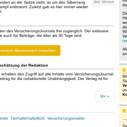
Ih
nden an der Spitze zieht, ist um den Silberrang
Bild: Wichert
da
ampf entbrannt. Zuletzt gab es hier immer wieder
l.
Di
Hi
we
de
ten des VersicherungsJournals frei zugänglich. Der exklusive
Wi
e auch für Beiträge, die älter als 30 Tage sind.
Ve
re
Al
remium-Abonnement erwerben
a
schätzung der Redaktion
WERB
halten den Zugriff auf alle Inhalte vom VersicherungsJournal.
Mi
trag für die redaktionelle Unabhängigkeit. Der Verlag ist für
Si
Ve
un
Ko
Vor »
WERB
trieb
·
Tierhalterhaftpflicht
·
Versicherungsmakler
·
Ge