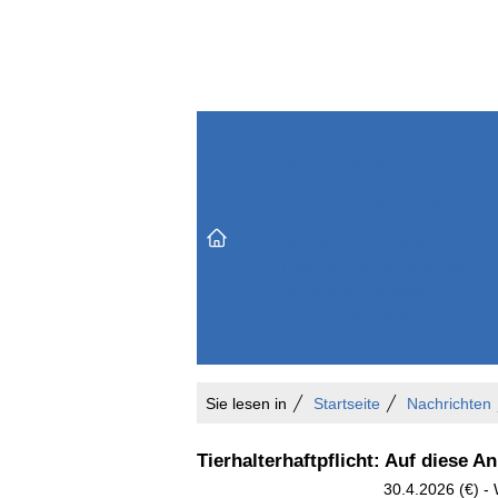
Themenbereiche
Versicherungen & Finanzen
Markt & Politik
Do
Vertrieb & Marketing
Unternehmen & Personen
Karriere & Mitarbeiter
Büro & Organisation
Sie lesen in
Startseite
Nachrichten
Tierhalterhaftpflicht: Auf diese 
30.4.2026 (€) -