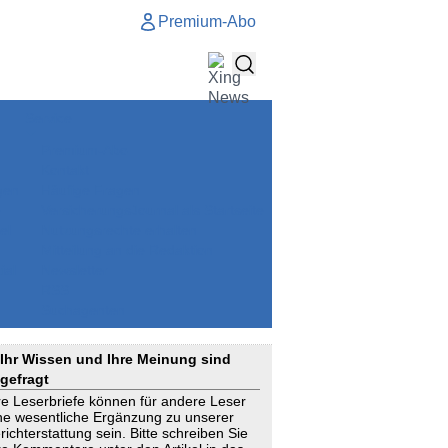
Premium-Abo
Service
Premium-Abo
Kontakt
gen
Häufige Fragen
e
VersicherungsJournal als Startseite
el
Nutzungsrechte erhalten
Mitteilung an die Redaktion
ial
Newsletter
RSS
Suchagenten
Ihr Wissen und Ihre Meinung sind
gefragt
re Leserbriefe können für andere Leser
ne wesentliche Ergänzung zu unserer
richterstattung sein. Bitte schreiben Sie