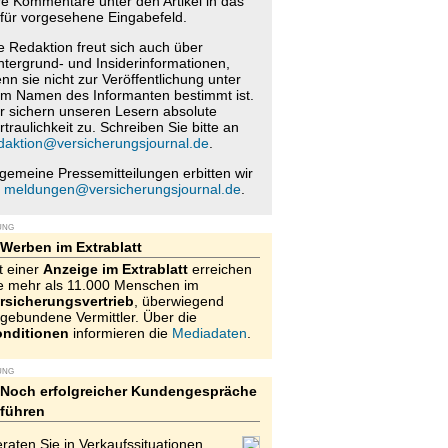
re Kommentare unter den Artikel in das
für vorgesehene Eingabefeld.
e Redaktion freut sich auch über
ntergrund- und Insiderinformationen,
nn sie nicht zur Veröffentlichung unter
m Namen des Informanten bestimmt ist.
r sichern unseren Lesern absolute
rtraulichkeit zu. Schreiben Sie bitte an
daktion@versicherungsjournal.de
.
lgemeine Pressemitteilungen erbitten wir
n
meldungen@versicherungsjournal.de
.
UNG
Werben im Extrablatt
t einer
Anzeige im Extrablatt
erreichen
e mehr als 11.000 Menschen im
rsicherungsvertrieb
, überwiegend
gebundene Vermittler. Über die
nditionen
informieren die
Mediadaten
.
UNG
Noch erfolgreicher Kundengespräche
führen
raten Sie in Verkaufssituationen