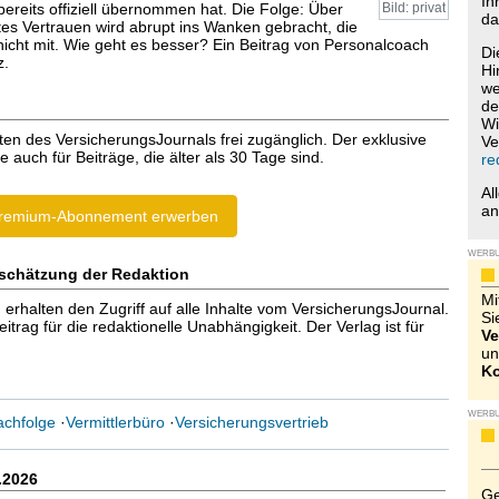
Ih
bereits offiziell übernommen hat. Die Folge: Über
Bild: privat
da
es Vertrauen wird abrupt ins Wanken gebracht, die
icht mit. Wie geht es besser? Ein Beitrag von Personalcoach
Di
z.
Hi
we
de
Wi
ten des VersicherungsJournals frei zugänglich. Der exklusive
Ve
e auch für Beiträge, die älter als 30 Tage sind.
re
Al
a
remium-Abonnement erwerben
WERB
schätzung der Redaktion
Mi
halten den Zugriff auf alle Inhalte vom VersicherungsJournal.
Si
trag für die redaktionelle Unabhängigkeit. Der Verlag ist für
Ve
un
Ko
WERB
achfolge
·
Vermittlerbüro
·
Versicherungsvertrieb
.2026
Ge