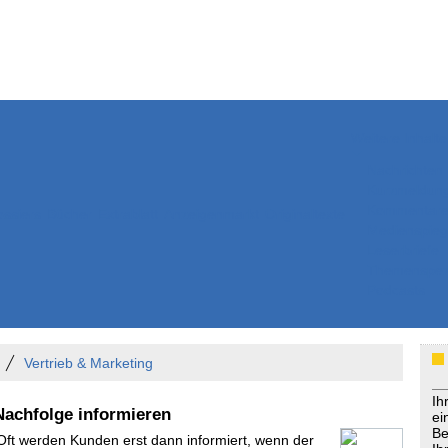
Weitere Inhalte
Nachrichten
Kurzmeldun
Kommentar
ssiers
Bücher
Extrablatt
Anzeigenmarkt
Originaltexte
Medienspieg
Leserbriefe
Themenspez
Podcasts
Vertrieb & Marketing
Ih
Nachfolge informieren
ei
Be
 Oft werden Kunden erst dann informiert, wenn der