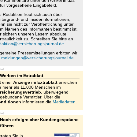
re Kommentare unter den Artikel in das
für vorgesehene Eingabefeld.
e Redaktion freut sich auch über
ntergrund- und Insiderinformationen,
nn sie nicht zur Veröffentlichung unter
m Namen des Informanten bestimmt ist.
r sichern unseren Lesern absolute
rtraulichkeit zu. Schreiben Sie bitte an
daktion@versicherungsjournal.de
.
lgemeine Pressemitteilungen erbitten wir
n
meldungen@versicherungsjournal.de
.
UNG
Werben im Extrablatt
t einer
Anzeige im Extrablatt
erreichen
e mehr als 11.000 Menschen im
rsicherungsvertrieb
, überwiegend
gebundene Vermittler. Über die
nditionen
informieren die
Mediadaten
.
UNG
Noch erfolgreicher Kundengespräche
führen
raten Sie in