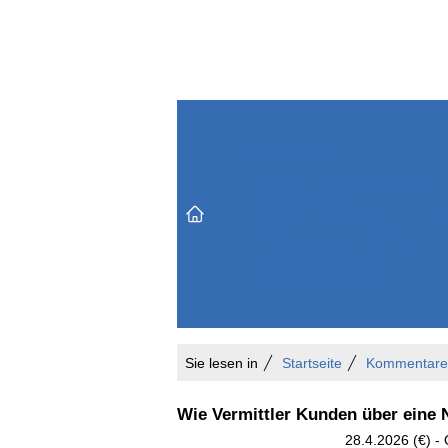
Themenbereiche
Versicherungen & Finanzen
Markt & Politik
Do
Vertrieb & Marketing
Unternehmen & Personen
Karriere & Mitarbeiter
Büro & Organisation
Sie lesen in
Startseite
Kommentare
Wie Vermittler Kunden über eine 
28.4.2026 (€) -