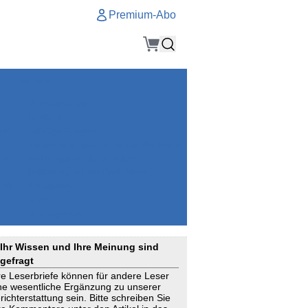
Premium-Abo
Service
Premium-Abo
Kontakt
gen
Häufige Fragen
e
VersicherungsJournal als Startseite
el
Nutzungsrechte erhalten
Mitteilung an die Redaktion
ial
Newsletter
RSS
Suchagenten
Ihr Wissen und Ihre Meinung sind
gefragt
re Leserbriefe können für andere Leser
ne wesentliche Ergänzung zu unserer
richterstattung sein. Bitte schreiben Sie