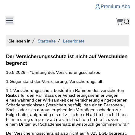
Premium-Abo
Sie lesen in
Startseite
Leserbriefe
Der Versicherungsschutz ist nicht auf Verschulden
begrenzt
15.5.2026 – "Umfang des Versicherungsschutzes
1 Gegenstand der Versicherung, Versicherungsfall
1.1 Versicherungsschutz besteht im Rahmen des versicherten
Risikos für den Fall, dass der Versicherungsnehmer wegen
eines während der Wirksamkeit der Versicherung eingetretenen
Schadenereignisses (Versicherungsfall), das einen Personen-,
Sach- oder sich daraus ergebenden Vermögensschaden zur
Folge hatte, aufgrund g e s e t z l i c h e r H a f t p f l i c h t b e s
t i m m u n g e n p r i v a t r e c h t l i c h e n I n h a l t s von
einem Dritten auf Schadensersatz in Anspruch genommen wird."
Der Versicherungsschutz ist also nicht auf § 823 BGB begrenzt.