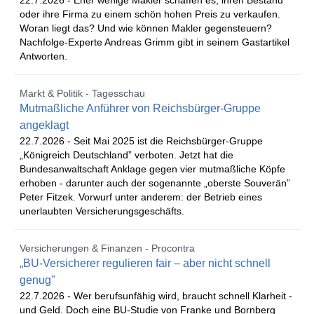
22.7.2026 -
Eher wenige Makler schaffen es, ihren Bestand
oder ihre Firma zu einem schön hohen Preis zu verkaufen.
Woran liegt das? Und wie können Makler gegensteuern?
Nachfolge-Experte Andreas Grimm gibt in seinem Gastartikel
Antworten.
Markt & Politik - Tagesschau
Mutmaßliche Anführer von Reichsbürger-Gruppe
angeklagt
22.7.2026 -
Seit Mai 2025 ist die Reichsbürger-Gruppe
„Königreich Deutschland” verboten. Jetzt hat die
Bundesanwaltschaft Anklage gegen vier mutmaßliche Köpfe
erhoben - darunter auch der sogenannte „oberste Souverän”
Peter Fitzek. Vorwurf unter anderem: der Betrieb eines
unerlaubten Versicherungsgeschäfts.
Versicherungen & Finanzen - Procontra
„BU-Versicherer regulieren fair – aber nicht schnell
genug"
22.7.2026 -
Wer berufsunfähig wird, braucht schnell Klarheit -
und Geld. Doch eine BU-Studie von Franke und Bornberg