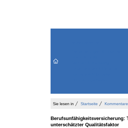
Themenbereiche
Versicherungen & Finanzen
Markt & Politik
Do
Vertrieb & Marketing
Unternehmen & Personen
Karriere & Mitarbeiter
Büro & Organisation
Sie lesen in
Startseite
Kommentare
Berufsunfähigkeitsversicherung: 
unterschätzter Qualitätsfaktor