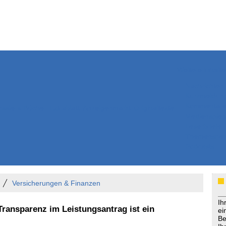
Weitere Inhalte
Nachrichten
Kurzmeldun
Kommentar
ssiers
Bücher
Extrablatt
Anzeigenmarkt
Originaltexte
Medienspieg
Leserbriefe
Themenspez
Podcasts
Versicherungen & Finanzen
Ih
Transparenz im Leistungsantrag ist ein
ei
Be