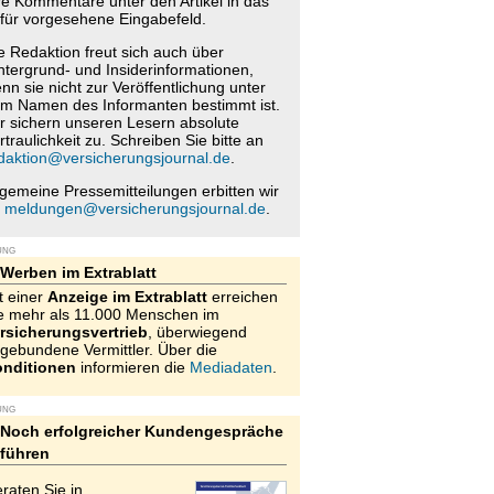
re Kommentare unter den Artikel in das
für vorgesehene Eingabefeld.
e Redaktion freut sich auch über
ntergrund- und Insiderinformationen,
nn sie nicht zur Veröffentlichung unter
m Namen des Informanten bestimmt ist.
r sichern unseren Lesern absolute
rtraulichkeit zu. Schreiben Sie bitte an
daktion@versicherungsjournal.de
.
lgemeine Pressemitteilungen erbitten wir
n
meldungen@versicherungsjournal.de
.
UNG
Werben im Extrablatt
t einer
Anzeige im Extrablatt
erreichen
e mehr als 11.000 Menschen im
rsicherungsvertrieb
, überwiegend
gebundene Vermittler. Über die
nditionen
informieren die
Mediadaten
.
UNG
Noch erfolgreicher Kundengespräche
führen
raten Sie in