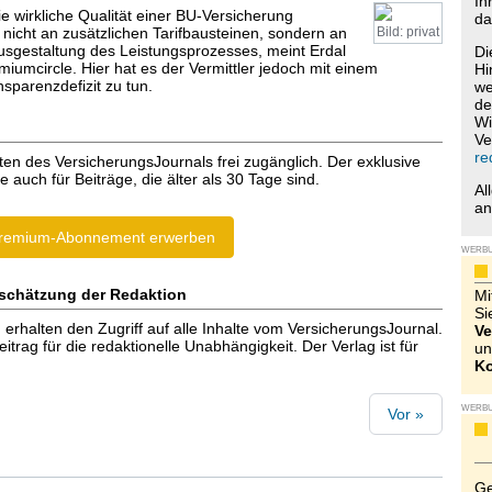
Ih
ie wirkliche Qualität einer BU-Versicherung
da
 nicht an zusätzlichen Tarifbausteinen, sondern an
Bild: privat
usgestaltung des Leistungsprozesses, meint Erdal
Di
iumcircle. Hier hat es der Vermittler jedoch mit einem
Hi
sparenzdefizit zu tun.
we
de
Wi
Ve
re
ten des VersicherungsJournals frei zugänglich. Der exklusive
e auch für Beiträge, die älter als 30 Tage sind.
Al
a
remium-Abonnement erwerben
WERB
schätzung der Redaktion
Mi
Si
halten den Zugriff auf alle Inhalte vom VersicherungsJournal.
Ve
trag für die redaktionelle Unabhängigkeit. Der Verlag ist für
un
Ko
WERB
Vor »
Ge