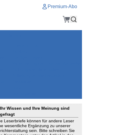
Premium-Abo
Service
Premium-Abo
Kontakt
gen
Häufige Fragen
e
VersicherungsJournal als Startseite
el
Nutzungsrechte erhalten
Mitteilung an die Redaktion
ial
Newsletter
RSS
Suchagenten
Ihr Wissen und Ihre Meinung sind
gefragt
re Leserbriefe können für andere Leser
ne wesentliche Ergänzung zu unserer
richterstattung sein. Bitte schreiben Sie