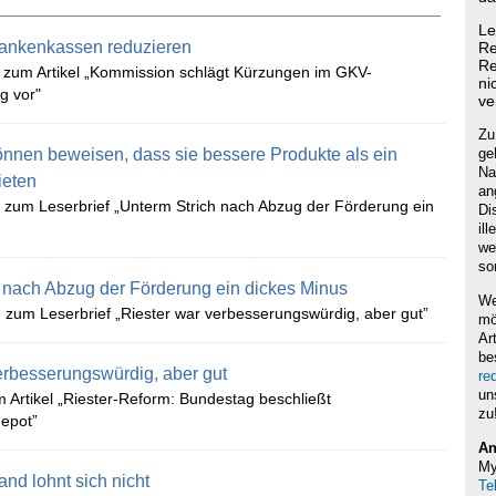
Le
rankenkassen reduzieren
Re
Re
h zum Artikel „Kommission schlägt Kürzungen im GKV-
ni
g vor"
ve
Zu
önnen beweisen, dass sie bessere Produkte als ein
ge
Na
ieten
an
zum Leserbrief „Unterm Strich nach Abzug der Förderung ein
Di
il
we
so
 nach Abzug der Förderung ein dickes Minus
We
 zum Leserbrief „Riester war verbesserungswürdig, aber gut”
mö
Ar
be
erbesserungswürdig, aber gut
re
un
m Artikel „Riester-Reform: Bundestag beschließt
zu
depot”
An
My
and lohnt sich nicht
Te