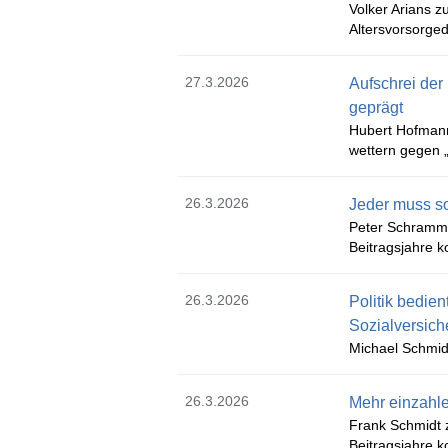
Volker Arians z
Altersvorsorge
27.3.2026
Aufschrei der
geprägt
Hubert Hofmann
wettern gegen „
26.3.2026
Jeder muss so
Peter Schramm z
Beitragsjahre k
26.3.2026
Politik bedien
Sozialversic
Michael Schmid
26.3.2026
Mehr einzahl
Frank Schmidt zu
Beitragsjahre k