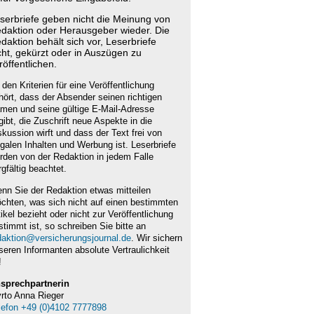
serbriefe geben nicht die Meinung von
daktion oder Herausgeber wieder. Die
daktion behält sich vor, Leserbriefe
cht, gekürzt oder in Auszügen zu
röffentlichen.
 den Kriterien für eine Veröffentlichung
hört, dass der Absender seinen richtigen
men und seine gültige E-Mail-Adresse
gibt, die Zuschrift neue Aspekte in die
skussion wirft und dass der Text frei von
legalen Inhalten und Werbung ist. Leserbriefe
rden von der Redaktion in jedem Falle
rgfältig beachtet.
nn Sie der Redaktion etwas mitteilen
chten, was sich nicht auf einen bestimmten
tikel bezieht oder nicht zur Veröffentlichung
stimmt ist, so schreiben Sie bitte an
daktion@versicherungsjournal.de
. Wir sichern
seren Informanten absolute Vertraulichkeit
!
sprechpartnerin
rto Anna Rieger
lefon +49 (0)4102 7777898